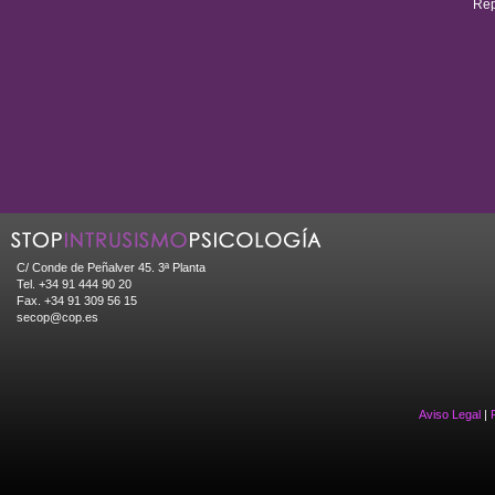
Rep
C/ Conde de Peñalver 45. 3ª Planta
Tel. +34 91 444 90 20
Fax. +34 91 309 56 15
secop@cop.es
Aviso Legal
|